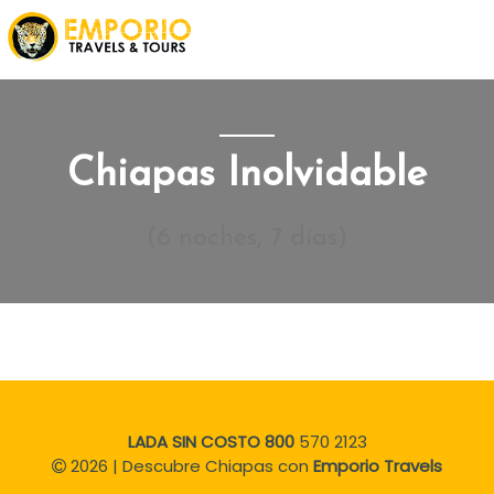
Chiapas Inolvidable
(6 noches, 7 días)
LADA SIN COSTO
800
570 2123
2026 | Descubre Chiapas con
Emporio Travels